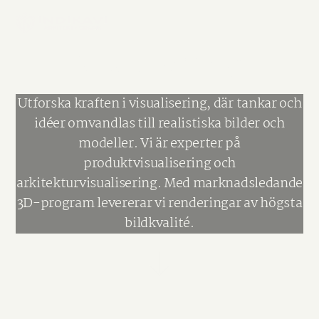
Visualisering
Utforska kraften i visualisering, där tankar och
idéer omvandlas till realistiska bilder och
modeller. Vi är experter på
produktvisualisering och
arkitekturvisualisering. Med marknadsledande
3D-program levererar vi renderingar av högsta
bildkvalité.