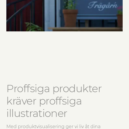
Produktvisualisering
Proffsiga produkter
kräver proffsiga
illustrationer
Med produktvisualisering ger vi liv åt dina