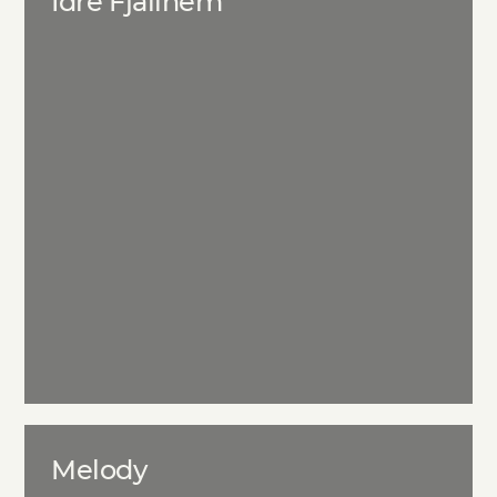
Idre Fjällhem
Melody