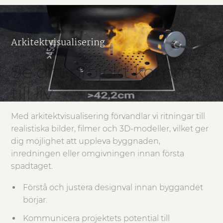
Arkitektvisualisering
Se ditt projekt komma
till liv
Med arkitektvisualisering förvandlar vi ritningar till
realistiska bilder, filmer och 3D-modeller, vilket ger
dig möjlighet att uppleva byggnaden,
inredningen eller omgivningen innan första
spadtaget.
Förstå och justera designval innan byggandet
börjar.
Kommunicera projektets potential till