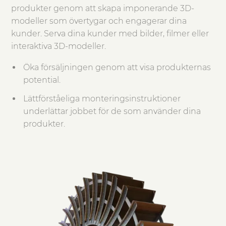
produkter genom att skapa imponerande 3D-
modeller som övertygar och engagerar dina
kunder. Serva dina kunder med bilder, filmer eller
interaktiva 3D-modeller.
Öka försäljningen genom att visa produkternas
potential.
Lättförståeliga monteringsinstruktioner
underlättar jobbet för de som använder dina
produkter.